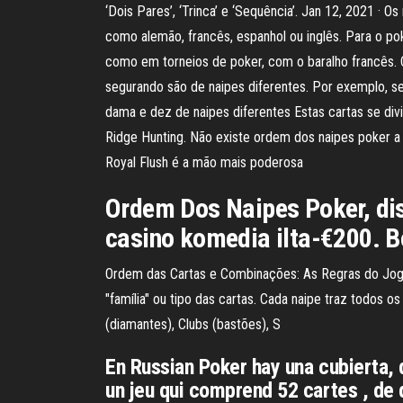
‘Dois Pares’, ‘Trinca’ e ‘Sequência’. Jan 12, 2021 · 
como alemão, francês, espanhol ou inglês. Para o po
como em torneios de poker, com o baralho francês. C
segurando são de naipes diferentes. Por exemplo, se
dama e dez de naipes diferentes Estas cartas se di
Ridge Hunting. Não existe ordem dos naipes poker a 
Royal Flush é a mão mais poderosa
Ordem Dos Naipes Poker, dis
casino komedia ilta-€200. B
Ordem das Cartas e Combinações: As Regras do Jogo
"família" ou tipo das cartas. Cada naipe traz todos 
(diamantes), Clubs (bastões), S
En Russian Poker hay una cubierta, 
un jeu qui comprend 52 cartes , de 