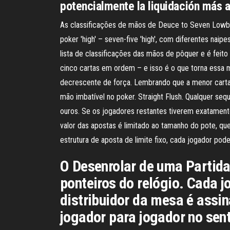
potencialmente la liquidación más a
As classificações de mãos de Deuce to Seven Lowball
poker 'high' – seven-five 'high', com diferentes naip
lista de classificações das mãos de pôquer e é feit
cinco cartas em ordem – e isso é o que torna essa m
decrescente de força. Lembrando que a menor carta é
mão imbatível no poker. Straight Flush. Qualquer se
ouros. Se os jogadores restantes tiverem exatament
valor das apostas é limitado ao tamanho do pote, q
estrutura de aposta de limite fixo, cada jogador pod
O Desenrolar de uma Partida
ponteiros do relógio. Cada
distribuidor da mesa é assi
jogador para jogador no sent