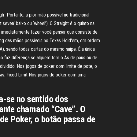
. Portanto, a pior mão possível no tradicional
 seven’ baixo ou ‘wheel’). O Straight é o quinto na
ve imediatamente fazer você pensar que consiste de
nking das mãos possíveis no Texas Hold'em, em ordem
(A), sendo todas cartas do mesmo naipe. É a única
Não faz diferença se alguém tem o Ás de paus ou de
ividido. Nos jogos de poker com limite de pote, o
tas. Fixed Limit Nos jogos de poker com uma
a-se no sentido dos
tante chamado “Cave”. O
de Poker, o botão passa de