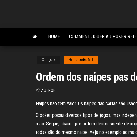
Skip
to
the
content
HOME
COMMENT JOUER AU POKER RED 
Category
Hillebrand67621
Ordem dos naipes pas d
By
AUTHOR
Naipes não tem valor. Os naipes das cartas são usa
O poker possui diversos tipos de jogos, mas indepe
mão. Segue, abaixo, por ordem descrescente de imp
todas são do mesmo naipe. Veja no exemplo acima que 