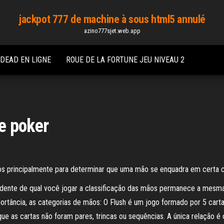
jackpot 777 de machine à sous html5 annulé
azino777sjet.web.app
DEAD EN LIGNE
ROUE DE LA FORTUNE JEU NIVEAU 2
e poker
dos principalmente para determinar que uma mão se enquadra em certa 
ndente de qual você jogar a classificação das mãos permanece a mesma.
ortância, as categorias de mãos: O Flush é um jogo formado por 5 car
as cartas não foram pares, trincas ou sequências. A única relação é o n