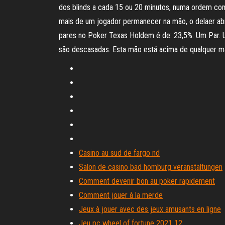
dos blinds a cada 15 ou 20 minutos, numa ordem como
mais de um jogador permanecer na mão, o delaer abr
pares no Poker Texas Holdem é de: 23,5%. Um Par. 
são descasadas. Esta mão está acima de qualquer mã
Casino au sud de fargo nd
Salon de casino bad homburg veranstaltungen
Comment devenir bon au poker rapidement
Comment jouer à la merde
Jeux à jouer avec des jeux amusants en ligne
Jeu pc wheel of fortune 2021 12