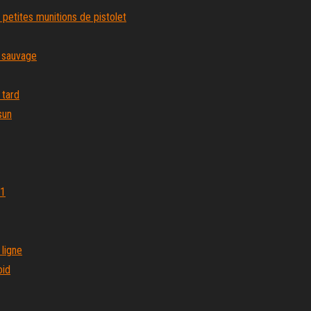
 petites munitions de pistolet
 sauvage
 tard
sun
21
 ligne
oid