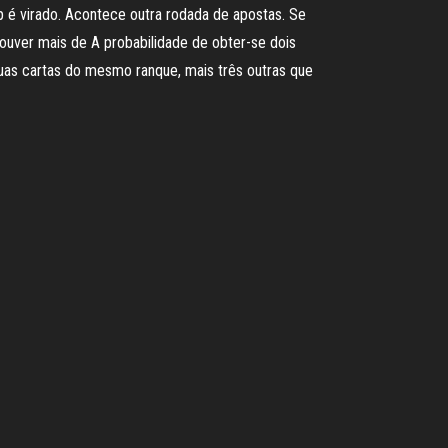
p é virado. Acontece outra rodada de apostas. Se
ouver mais de A probabilidade de obter-se dois
as cartas do mesmo ranque, mais três outras que