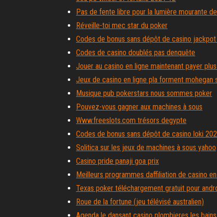
Pas de fente libre pour la lumière mourante de
Réveille-toi mec star du poker
Codes de bonus sans dépôt de casino jackpot
Codes de casino doublés pas denquête
Jouer au casino en ligne maintenant payer plus
Jeux de casino en ligne pla forment mohegan 
Musique pub pokerstars nous sommes poker
Pouvez-vous gagner aux machines à sous
Www.freeslots.com trésors degypte
Codes de bonus sans dépôt de casino loki 20
Solitica sur les jeux de machines à sous yahoo
Casino pride panaji goa prix
Meilleurs programmes daffiliation de casino en
Texas poker téléchargement gratuit pour andr
Roue de la fortune (jeu télévisé australien)
Agenda le dansant casino plombieres les bains